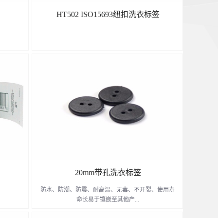
HT502 ISO15693纽扣洗衣标签
了解更多
20mm带孔洗衣标签
防水、防潮、防震、耐高温、无毒、不开裂、使用寿
命长易于镶嵌至其他产...