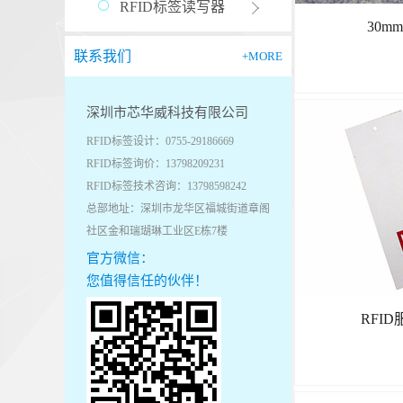
RFID标签读写器
30
联系我们
+MORE
深圳市芯华威科技有限公司
RFID标签设计：0755-29186669
RFID标签询价：13798209231
RFID标签技术咨询：13798598242
总部地址：深圳市龙华区福城街道章阁
社区金和瑞瑚琳工业区E栋7楼
官方微信：
您值得信任的伙伴！
RFI