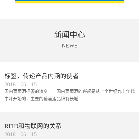
新闻中心
NEWS
标签，传递产品内涵的使者
RFID智能卡在脚踏车租借中的应用案例
2018
-
06
-
15
国内葡萄酒标签的演变 国内葡萄酒的兴起是从上个世纪九十年代
中叶开始的，主要的葡萄酒品牌有长城...
、张裕、王朝、威龙等传统品...
RFID和物联网的关系
2018
-
06
-
15