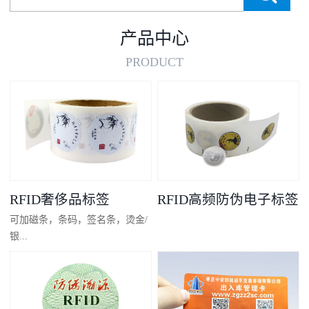
产品中心
PRODUCT
RFID奢侈品标签
RFID高频防伪电子标签
可加磁条，条码，签名条，烫金/
银...
凸码，金/银底