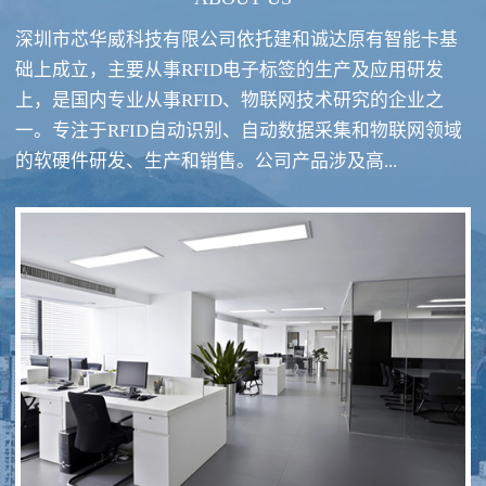
深圳市芯华威科技有限公司依托建和诚达原有智能卡基
础上成立，主要从事RFID电子标签的生产及应用研发
上，是国内专业从事RFID、物联网技术研究的企业之
一。专注于RFID自动识别、自动数据采集和物联网领域
RFID酒类防伪系统方案
RFID智慧食堂系统
的软硬件研发、生产和销售。公司产品涉及高...