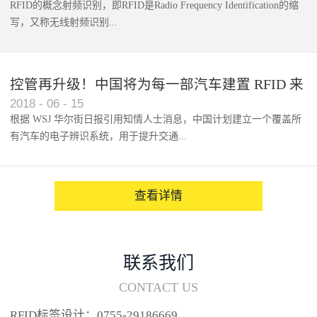
RFID的概念射频识别，即RFID是Radio Frequency Identification的缩
写，又称无线射频识别...
控管再升级！中国将为每一部汽车建置 RFID 来
2018
-
06
-
15
架构辨识系统
根据 WSJ 华尔街日报引用知情人士消息，中国计划建立一个覆盖所
有汽车的电子辨识系统，用于提升交通...
系统的安全性，帮助缓解...
查看详情
联系我们
CONTACT US
RFID标签设计：0755-29186669