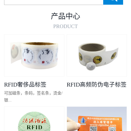
产品中心
PRODUCT
RFID奢侈品标签
RFID高频防伪电子标签
可加磁条，条码，签名条，烫金/
银...
凸码，金/银底