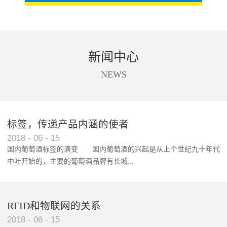
新闻中心
NEWS
标签，传递产品内涵的使者
RFID智能卡在脚踏车租借中的应用案例
2018
-
06
-
15
国内葡萄酒标签的演变 国内葡萄酒的兴起是从上个世纪九十年代
中叶开始的，主要的葡萄酒品牌有长城...
、张裕、王朝、威龙等传统品...
RFID和物联网的关系
2018
-
06
-
15