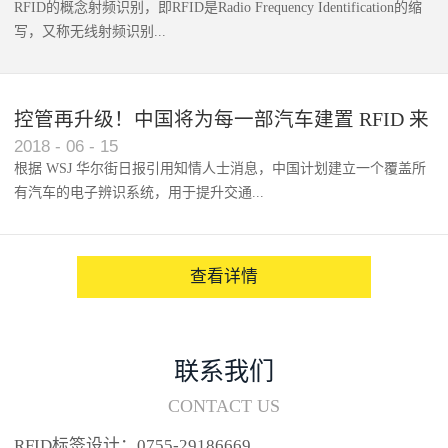
RFID的概念射频识别，即RFID是Radio Frequency Identification的缩
写，又称无线射频识别...
控管再升级！中国将为每一部汽车建置 RFID 来
2018
-
06
-
15
架构辨识系统
根据 WSJ 华尔街日报引用知情人士消息，中国计划建立一个覆盖所
有汽车的电子辨识系统，用于提升交通...
系统的安全性，帮助缓解...
查看详情
联系我们
CONTACT US
RFID标签设计：0755-29186669