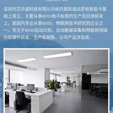
深圳市芯华威科技有限公司依托建和诚达原有智能卡基
础上成立，主要从事RFID电子标签的生产及应用研发
上，是国内专业从事RFID、物联网技术研究的企业之
一。专注于RFID自动识别、自动数据采集和物联网领域
RFID酒类防伪系统方案
RFID智慧食堂系统
的软硬件研发、生产和销售。公司产品涉及高...